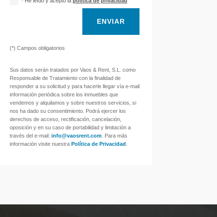
* He leído y acepto la
política de privacidad
ENVIAR
(*) Campos obligatorios
Sus datos serán tratados por Vaos & Rent, S.L. como
Responsable de Tratamiento con la finalidad de
responder a su solicitud y para hacerle llegar vía e-mail
información periódica sobre los inmuebles que
vendemos y alquilamos y sobre nuestros servicios, si
nos ha dado su consentimiento. Podrá ejercer los
derechos de acceso, rectificación, cancelación,
oposición y en su caso de portabilidad y limitación a
través del e-mail:
info@vaosrent.com
. Para más
información visite nuestra
Política de Privacidad
.